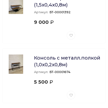
(1,5х0,4х0,8м)
Артикул:
БТ-00001392
9 000
₽
Добавить
в
избранное
Консоль с металл.полкой
(1,0х0,2х0,8м)
Артикул:
БТ-00001674
5 500
₽
Добавить
в
избранное