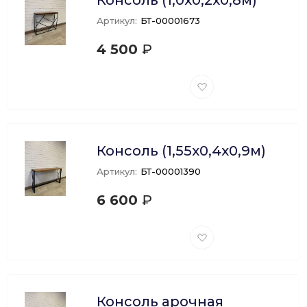
Консоль (1,0х0,2х0,8м)
60
Артикул:
БТ-00001673
90
4 500
₽
150
Добавить
в
избранное
Консоль (1,55х0,4х0,9м)
Артикул:
БТ-00001390
6 600
₽
Добавить
в
избранное
Консоль арочная