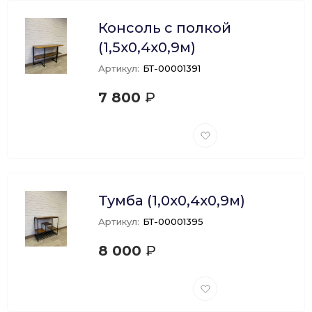
Консоль с полкой
(1,5х0,4х0,9м)
Артикул:
БТ-00001391
7 800
₽
Добавить
в
избранное
Тумба (1,0х0,4х0,9м)
Артикул:
БТ-00001395
8 000
₽
Добавить
в
избранное