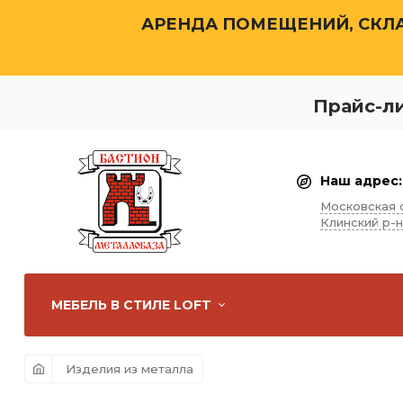
АРЕНДА ПОМЕЩЕНИЙ, СКЛА
Прайс-л
Наш адрес:
Московская 
Клинский р-н
МЕБЕЛЬ В СТИЛЕ LOFT
Изделия из металла
Лавочки и
Вешалки
Мангалы
Полки
столы